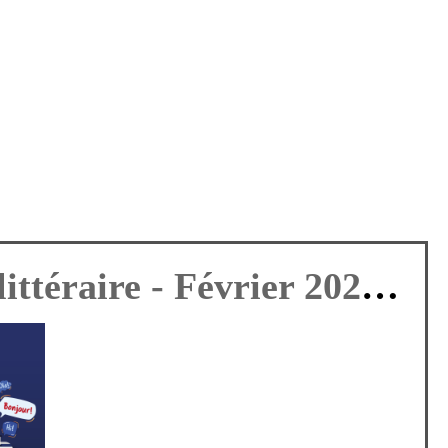
Brunch littéraire - Février 2026
he 07
Le Lundi 08 déc
Le Mardi 09 déc
5
2025
2025
é
Terminé
Terminé