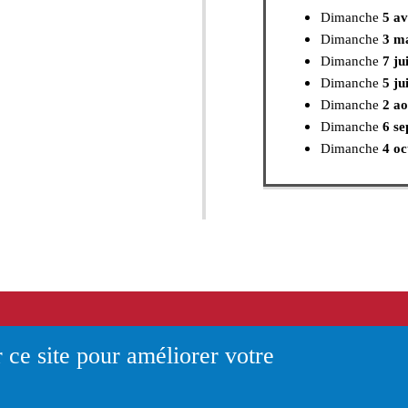
Dimanche
5 av
Dimanche
3 m
Dimanche
7 ju
Dimanche
5 jui
Dimanche
2 a
Dimanche
6 s
Dimanche
4 oc
Dimanche
1er
Dimanche
6 d
Application BibAndCo
 ce site pour améliorer votre
Votre bibliothèque/Médiathèque avec vous, partout, to