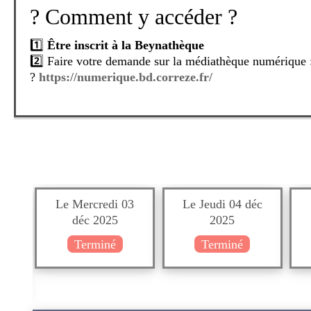
? Comment y accéder ?
1️⃣
Être inscrit à la Beynathèque
2️⃣ Faire votre demande sur la médiathèque numérique 
?
https://numerique.bd.correze.fr/
3️⃣
La Beynathèque valide votre inscription
4️⃣
Accédez immédiatement à tous les contenus
06
Le Mercredi 03
Le Jeudi 04 déc
déc 2025
2025
Terminé
Terminé
)