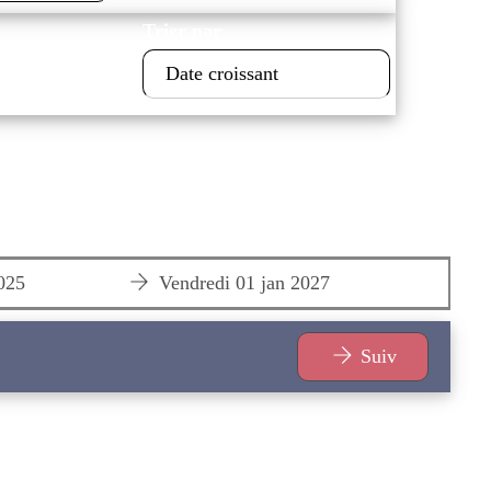
Trier par
025
Vendredi 01 jan 2027
V
Suiv