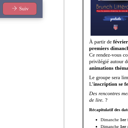
Suiv
À partir de
févrie
premiers dimanc
Ce rendez-vous co
privilégié autour 
animations théma
Le groupe sera lim
L’
inscription se 
Des rencontres men
de lire.
?
Récapitulatif des dat
Dimanche
1er 
Dimanche
1er