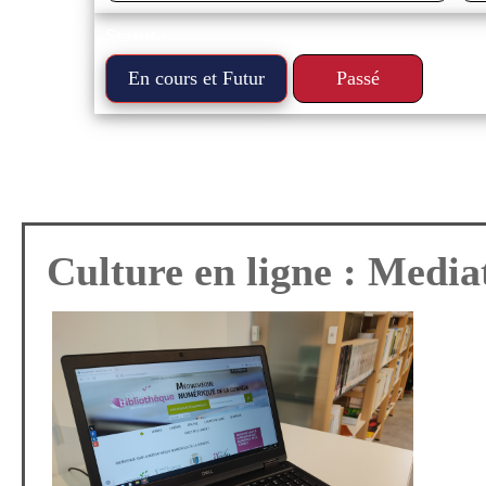
Statut :
En cours et Futur
Passé
an 2027
Vendredi 19 déc 2025